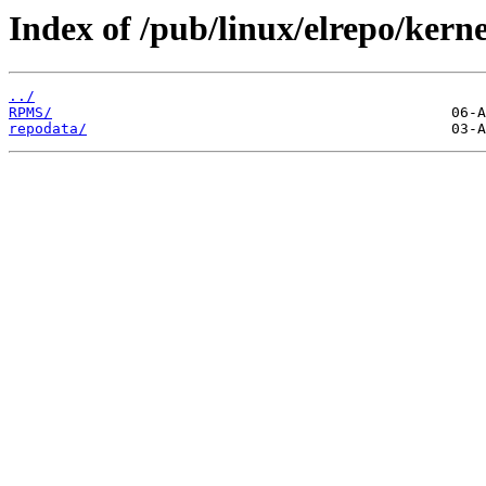
Index of /pub/linux/elrepo/kerne
../
RPMS/
repodata/