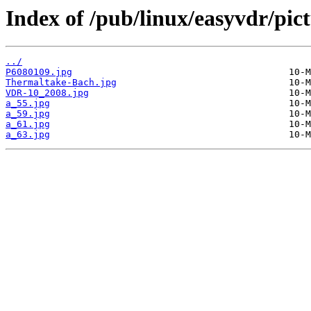
Index of /pub/linux/easyvdr/pi
../
P6080109.jpg
Thermaltake-Bach.jpg
VDR-10_2008.jpg
a_55.jpg
a_59.jpg
a_61.jpg
a_63.jpg